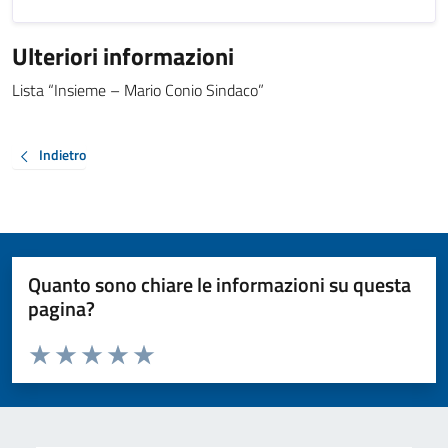
Ulteriori informazioni
Lista “Insieme – Mario Conio Sindaco”
Indietro
Quanto sono chiare le informazioni su questa
pagina?
Valuta da 1 a 5 stelle la pagina
Valuta 1 stelle su 5
Valuta 2 stelle su 5
Valuta 3 stelle su 5
Valuta 4 stelle su 5
Valuta 5 stelle su 5