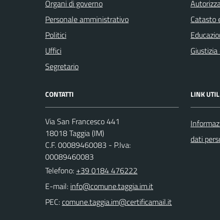
Organi di governo
Autorizza
Personale amministrativo
Catasto e
Politici
Educazio
Uffici
Giustizia
Segretario
CONTATTI
LINK UTIL
Via San Francesco 441
Informazi
18018 Taggia (IM)
dati pers
C.F. 00089460083 - P.Iva:
00089460083
Telefono:
+39 0184 476222
E-mail:
PEC: