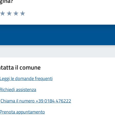
gina?
a da 1 a 5 stelle la pagina
ta 1 stelle su 5
Valuta 2 stelle su 5
Valuta 3 stelle su 5
Valuta 4 stelle su 5
Valuta 5 stelle su 5
tatta il comune
Leggi le domande frequenti
Richiedi assistenza
Chiama il numero +39 0184 476222
Prenota appuntamento