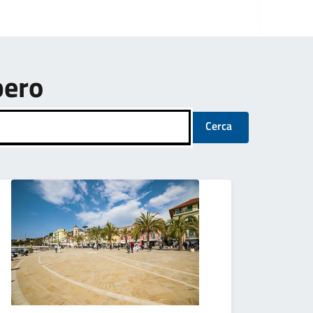
bero
Cerca