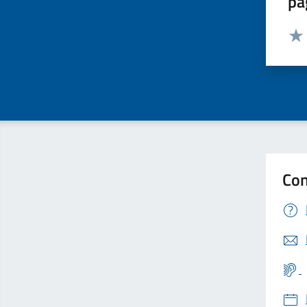
pa
Valut
Valu
Con