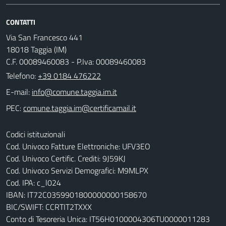
CONTATTI
Via San Francesco 441
18018 Taggia (IM)
C.F. 00089460083 - P.Iva: 00089460083
Telefono:
+39 0184 476222
E-mail:
PEC:
Codici istituzionali
Cod. Univoco Fatture Elettroniche: UFV3EO
Cod. Univoco Certific. Crediti: 9J59KJ
Cod. Univoco Servizi Demografici: M9MLPX
Cod. IPA: c_l024
IBAN: IT72C0359901800000000158670
BIC/SWIFT: CCRTIT2TXXX
Conto di Tesoreria Unica: IT56H0100004306TU0000011283