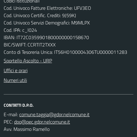
Codici istituzionali
Cod. Univoco Fatture Elettroniche: UFV3EO
Cod. Univoco Certific. Crediti: 9J59KJ
Cod. Univoco Servizi Demografici: M9MLPX
Cod. IPA: c_l024
IBAN: IT72C0359901800000000158670
BIC/SWIFT: CCRTIT2TXXX
Conto di Tesoreria Unica: IT56H0100004306TU0000011283
Sportello Ascolto - URP
Uffici e orari
Numeri utili
CONTATTI D.P.O.
E-mail:
PEC:
Avv. Massimo Ramello