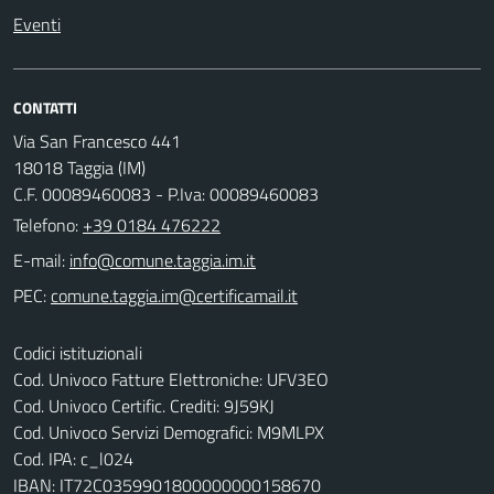
Eventi
CONTATTI
Via San Francesco 441
18018 Taggia (IM)
C.F. 00089460083 - P.Iva: 00089460083
Telefono:
+39 0184 476222
E-mail:
PEC:
Codici istituzionali
Cod. Univoco Fatture Elettroniche: UFV3EO
Cod. Univoco Certific. Crediti: 9J59KJ
Cod. Univoco Servizi Demografici: M9MLPX
Cod. IPA: c_l024
IBAN: IT72C0359901800000000158670