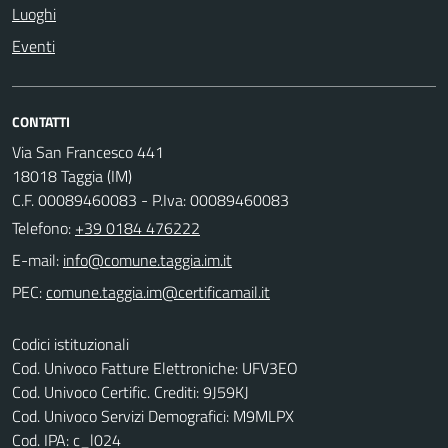
Luoghi
Eventi
CONTATTI
Via San Francesco 441
18018 Taggia (IM)
C.F. 00089460083 - P.Iva: 00089460083
Telefono:
+39 0184 476222
E-mail:
PEC:
Codici istituzionali
Cod. Univoco Fatture Elettroniche: UFV3EO
Cod. Univoco Certific. Crediti: 9J59KJ
Cod. Univoco Servizi Demografici: M9MLPX
Cod. IPA: c_l024