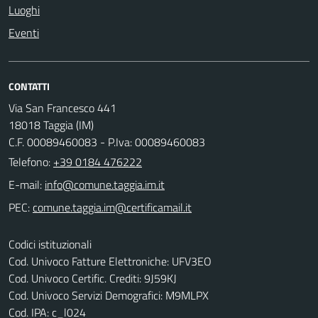
Luoghi
Eventi
CONTATTI
Via San Francesco 441
18018 Taggia (IM)
C.F. 00089460083 - P.Iva: 00089460083
Telefono:
+39 0184 476222
E-mail:
PEC:
Codici istituzionali
Cod. Univoco Fatture Elettroniche: UFV3EO
Cod. Univoco Certific. Crediti: 9J59KJ
Cod. Univoco Servizi Demografici: M9MLPX
Cod. IPA: c_l024