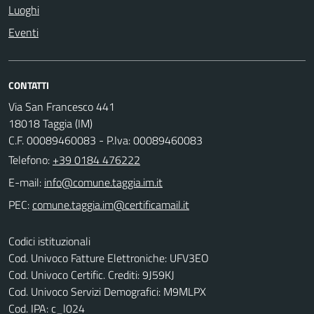
Luoghi
Eventi
CONTATTI
Via San Francesco 441
18018 Taggia (IM)
C.F. 00089460083 - P.Iva: 00089460083
Telefono:
+39 0184 476222
E-mail:
PEC:
Codici istituzionali
Cod. Univoco Fatture Elettroniche: UFV3EO
Cod. Univoco Certific. Crediti: 9J59KJ
Cod. Univoco Servizi Demografici: M9MLPX
Cod. IPA: c_l024