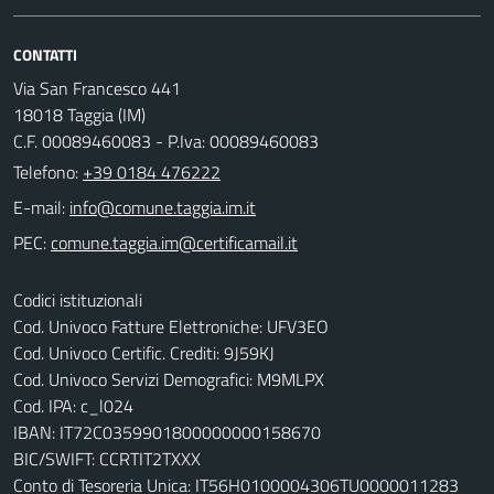
CONTATTI
Via San Francesco 441
18018 Taggia (IM)
C.F. 00089460083 - P.Iva: 00089460083
Telefono:
+39 0184 476222
E-mail:
PEC:
Codici istituzionali
Cod. Univoco Fatture Elettroniche: UFV3EO
Cod. Univoco Certific. Crediti: 9J59KJ
Cod. Univoco Servizi Demografici: M9MLPX
Cod. IPA: c_l024
IBAN: IT72C0359901800000000158670
BIC/SWIFT: CCRTIT2TXXX
Conto di Tesoreria Unica: IT56H0100004306TU0000011283