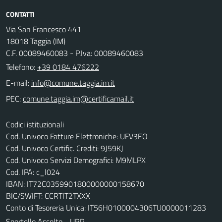
CONTATTI
Via San Francesco 441
18018 Taggia (IM)
C.F. 00089460083 - P.Iva: 00089460083
Telefono:
+39 0184 476222
E-mail:
PEC:
Codici istituzionali
Cod. Univoco Fatture Elettroniche: UFV3EO
Cod. Univoco Certific. Crediti: 9J59KJ
Cod. Univoco Servizi Demografici: M9MLPX
Cod. IPA: c_l024
IBAN: IT72C0359901800000000158670
BIC/SWIFT: CCRTIT2TXXX
Conto di Tesoreria Unica: IT56H0100004306TU0000011283
Sportello Ascolto - URP