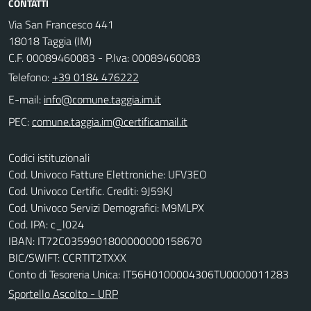
CONTATTI
Via San Francesco 441
18018 Taggia (IM)
C.F. 00089460083 - P.Iva: 00089460083
Telefono:
+39 0184 476222
E-mail:
PEC:
Codici istituzionali
Cod. Univoco Fatture Elettroniche: UFV3EO
Cod. Univoco Certific. Crediti: 9J59KJ
Cod. Univoco Servizi Demografici: M9MLPX
Cod. IPA: c_l024
IBAN: IT72C0359901800000000158670
BIC/SWIFT: CCRTIT2TXXX
Conto di Tesoreria Unica: IT56H0100004306TU0000011283
Sportello Ascolto - URP