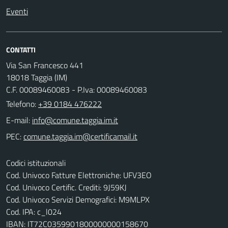
Eventi
CONTATTI
Via San Francesco 441
18018 Taggia (IM)
C.F. 00089460083 - P.Iva: 00089460083
Telefono:
+39 0184 476222
E-mail:
PEC:
Codici istituzionali
Cod. Univoco Fatture Elettroniche: UFV3EO
Cod. Univoco Certific. Crediti: 9J59KJ
Cod. Univoco Servizi Demografici: M9MLPX
Cod. IPA: c_l024
IBAN: IT72C0359901800000000158670