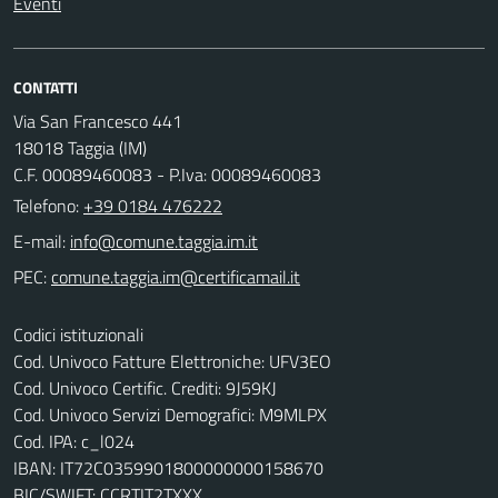
Eventi
CONTATTI
Via San Francesco 441
18018 Taggia (IM)
C.F. 00089460083 - P.Iva: 00089460083
Telefono:
+39 0184 476222
E-mail:
PEC:
Codici istituzionali
Cod. Univoco Fatture Elettroniche: UFV3EO
Cod. Univoco Certific. Crediti: 9J59KJ
Cod. Univoco Servizi Demografici: M9MLPX
Cod. IPA: c_l024
IBAN: IT72C0359901800000000158670
BIC/SWIFT: CCRTIT2TXXX