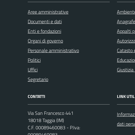
Aree amministrative
Ambient
Documenti e dati
Anagrafe 
Enti e fondazioni
Appalti p
Organi di governo
Autorizza
Personale amministrativo
Catasto e
Politici
Educazio
Uffici
Giustizia
Segretario
CONTATTI
LINK UTIL
Via San Francesco 441
Informazi
18018 Taggia (IM)
dati pers
C.F. 00089460083 - P.Iva:
00089460083