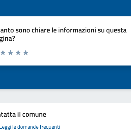
anto sono chiare le informazioni su questa
gina?
a da 1 a 5 stelle la pagina
ta 1 stelle su 5
Valuta 2 stelle su 5
Valuta 3 stelle su 5
Valuta 4 stelle su 5
Valuta 5 stelle su 5
tatta il comune
Leggi le domande frequenti