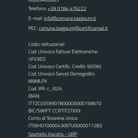
Telefono:
+39 0184 476222
E-mail:
PEC:
Codici istituzionali
Cod. Univoco Fatture Elettroniche:
UFV3EO
Cod. Univoco Certific. Crediti: 9J59KJ
Cod. Univoco Servizi Demografici:
M9MLPX
Cod. IPA: c_l024
IBAN:
IT72C0359901800000000158670
BIC/SWIFT: CCRTIT2TXXX
Conto di Tesoreria Unica:
IT56H0100004306TU0000011283
Sportello Ascolto - URP