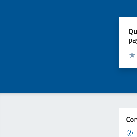
Qu
pa
Valut
Valu
Con