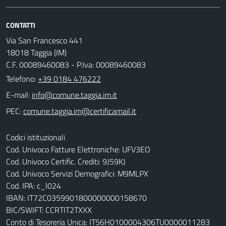
CONTATTI
Via San Francesco 441
18018 Taggia (IM)
C.F. 00089460083 - P.Iva: 00089460083
Telefono:
+39 0184 476222
E-mail:
PEC:
Codici istituzionali
Cod. Univoco Fatture Elettroniche: UFV3EO
Cod. Univoco Certific. Crediti: 9J59KJ
Cod. Univoco Servizi Demografici: M9MLPX
Cod. IPA: c_l024
IBAN: IT72C0359901800000000158670
BIC/SWIFT: CCRTIT2TXXX
Conto di Tesoreria Unica: IT56H0100004306TU0000011283