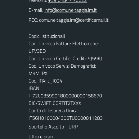
Telefono:
+39 0184 476222
E-mail:
PEC:
Codici istituzionali
Cod. Univoco Fatture Elettroniche:
UFV3EO
Cod. Univoco Certific. Crediti: 9J59KJ
Cod. Univoco Servizi Demografici:
M9MLPX
Cod. IPA: c_l024
IBAN:
IT72C0359901800000000158670
BIC/SWIFT: CCRTIT2TXXX
Conto di Tesoreria Unica:
IT56H0100004306TU0000011283
Sportello Ascolto - URP
Uffici e orari