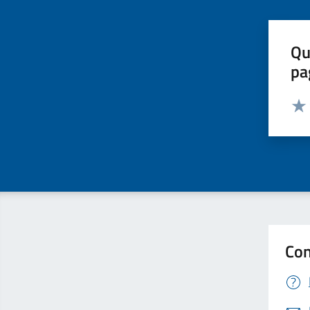
Qu
pa
Valut
Valu
Con