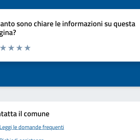
anto sono chiare le informazioni su questa
gina?
a da 1 a 5 stelle la pagina
ta 1 stelle su 5
Valuta 2 stelle su 5
Valuta 3 stelle su 5
Valuta 4 stelle su 5
Valuta 5 stelle su 5
tatta il comune
Leggi le domande frequenti