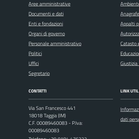
Aree amministrative
Ambient
Documenti e dati
Anagrafe 
Enti e fondazioni
Appalti p
Organi di governo
Autorizza
Personale amministrativo
Catasto e
Politici
Educazio
Uffici
Giustizia
Segretario
CONTATTI
LINK UTIL
Via San Francesco 441
Informazi
18018 Taggia (IM)
dati pers
C.F. 00089460083 - P.Iva:
00089460083