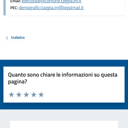
elettorale@comune.taggia.im.it
Email:
demografici.taggia.im@legalmail.it
PEC:
Indietro
Quanto sono chiare le informazioni su questa
pagina?
Valuta da 1 a 5 stelle la pagina
Valuta 1 stelle su 5
Valuta 2 stelle su 5
Valuta 3 stelle su 5
Valuta 4 stelle su 5
Valuta 5 stelle su 5