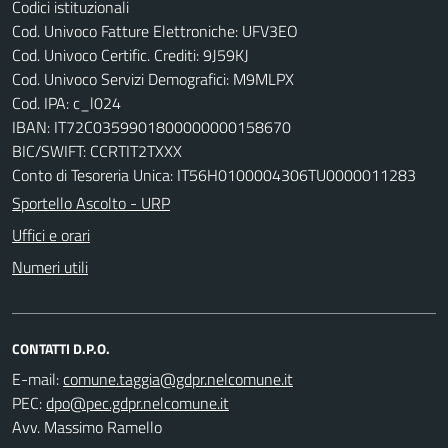
Codici istituzionali
Cod. Univoco Fatture Elettroniche: UFV3EO
Cod. Univoco Certific. Crediti: 9J59KJ
Cod. Univoco Servizi Demografici: M9MLPX
Cod. IPA: c_l024
IBAN: IT72C0359901800000000158670
BIC/SWIFT: CCRTIT2TXXX
Conto di Tesoreria Unica: IT56H0100004306TU0000011283
Sportello Ascolto - URP
Uffici e orari
Numeri utili
CONTATTI D.P.O.
E-mail:
PEC:
Avv. Massimo Ramello