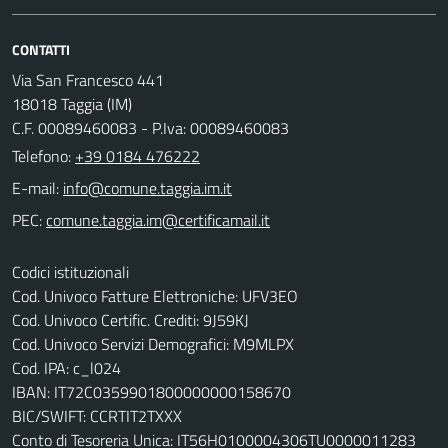
CONTATTI
Via San Francesco 441
18018 Taggia (IM)
C.F. 00089460083 - P.Iva: 00089460083
Telefono:
+39 0184 476222
E-mail:
PEC:
Codici istituzionali
Cod. Univoco Fatture Elettroniche: UFV3EO
Cod. Univoco Certific. Crediti: 9J59KJ
Cod. Univoco Servizi Demografici: M9MLPX
Cod. IPA: c_l024
IBAN: IT72C0359901800000000158670
BIC/SWIFT: CCRTIT2TXXX
Conto di Tesoreria Unica: IT56H0100004306TU0000011283