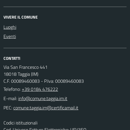
VIVERE IL COMUNE
Luoghi
Eventi
CONTATTI
Via San Francesco 441
18018 Taggia (IM)
C.F. 00089460083 - P.Iva: 00089460083
Telefono:
+39 0184 476222
E-mail:
PEC:
Codici istituzionali
Cod. Univoco Fatture Elettroniche: UFV3EO