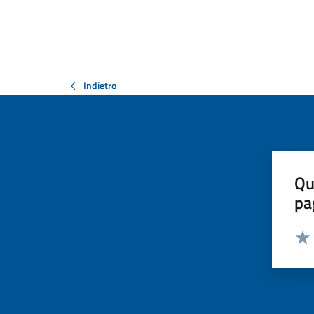
Indietro
Qu
pa
Valut
Valu