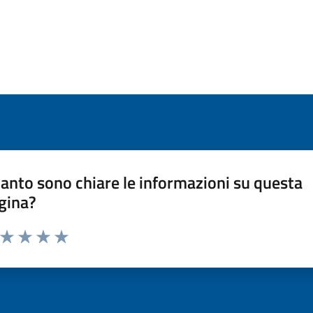
anto sono chiare le informazioni su questa
gina?
a da 1 a 5 stelle la pagina
ta 1 stelle su 5
Valuta 2 stelle su 5
Valuta 3 stelle su 5
Valuta 4 stelle su 5
Valuta 5 stelle su 5