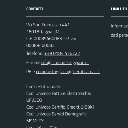
CONTATTI
LINK UTIL
Via San Francesco 441
Informazi
18018 Taggia (IM)
dati pers
C.F. 00089460083 - P.Iva:
00089460083
Telefono:
+39 0184 476222
E-mail:
PEC:
Codici istituzionali
Cod. Univoco Fatture Elettroniche:
UFV3EO
Cod. Univoco Certific. Crediti: 9J59KJ
Cod. Univoco Servizi Demografici:
M9MLPX
Cod. IPA: c_l024