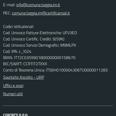
E-mail:
PEC:
Codici istituzionali
Cod. Univoco Fatture Elettroniche: UFV3EO
Cod. Univoco Certific. Crediti: 9J59KJ
Cod. Univoco Servizi Demografici: M9MLPX
Cod. IPA: c_l024
IBAN: IT72C0359901800000000158670
BIC/SWIFT: CCRTIT2TXXX
Conto di Tesoreria Unica: IT56H0100004306TU0000011283
Sportello Ascolto - URP
Uffici e orari
Numeri utili
CONTATTI D.P.O.