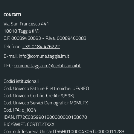
CONTATTI
Via San Francesco 441
18018 Taggia (IM)
C.F. 00089460083 - P.Iva: 00089460083
Telefono:
+39 0184 476222
E-mail:
PEC:
Codici istituzionali
Cod. Univoco Fatture Elettroniche: UFV3EO
Cod. Univoco Certific. Crediti: 9J59KJ
Cod. Univoco Servizi Demografici: M9MLPX
Cod. IPA: c_l024
IBAN: IT72C0359901800000000158670
BIC/SWIFT: CCRTIT2TXXX
Conto di Tesoreria Unica: IT56H0100004306TU0000011283