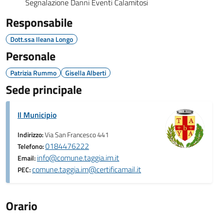
Segnalazione Danni Eventi Calamitosi
Responsabile
Dott.ssa Ileana Longo
Personale
Patrizia Rummo
Gisella Alberti
Sede principale
Il Municipio
Indirizzo:
Via San Francesco 441
0184476222
Telefono:
info@comune.taggia.im.it
Email:
comune.taggia.im@certificamail.it
PEC:
Orario