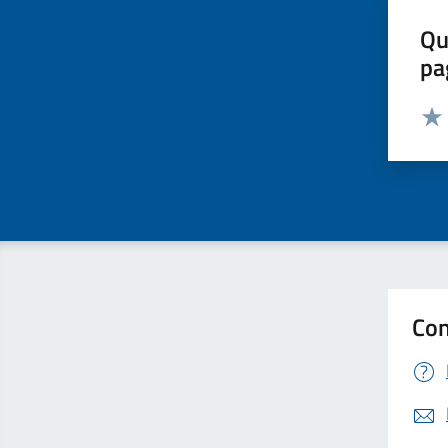
Qu
pa
Valut
Valu
Con