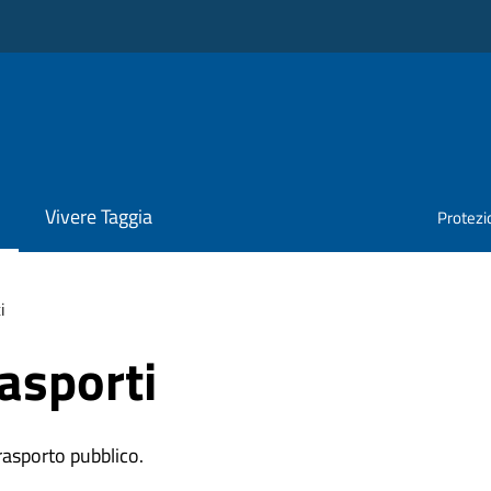
Vivere Taggia
Protezio
i
rasporti
trasporto pubblico.