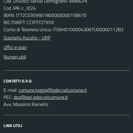
Cod. Univoco Servizi Demografici: M9MLPX
Cod. IPA: c_l024
IBAN: IT72C0359901800000000158670
BIC/SWIFT: CCRTIT2TXXX
Conto di Tesoreria Unica: IT56H0100004306TU0000011283
Sportello Ascolto - URP
Uffici e orari
Numeri utili
CONTATTI D.P.O.
E-mail:
PEC:
Avv. Massimo Ramello
LINK UTILI