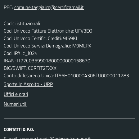
PEC:
Codici istituzionali
Cod. Univoco Fatture Elettroniche: UFV3EO
Cod. Univoco Certific. Crediti: 9J59KJ
Cod. Univoco Servizi Demografici: M9MLPX
Cod. IPA: c_l024
IBAN: IT72C0359901800000000158670
BIC/SWIFT: CCRTIT2TXXX
Conto di Tesoreria Unica: IT56H0100004306TU0000011283
Sportello Ascolto - URP
Uffici e orari
Numeri utili
CONTATTI D.P.O.
E-mail: