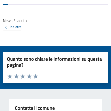
News Scaduta
Indietro
Quanto sono chiare le informazioni su questa
pagina?
Valuta da 1 a 5 stelle la pagina
Valuta 1 stelle su 5
Valuta 2 stelle su 5
Valuta 3 stelle su 5
Valuta 4 stelle su 5
Valuta 5 stelle su 5
Contatta il comune