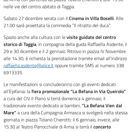
nelle vie del centro abitato di Taggia.
Sabato 27 dicembre serata con il
Cinema in Villa Boselli
. Alle
21.00 sarà proiettata la commedia “Il ritratto del duca”.
Spazio anche alla cultura con le
visite guidate del centro
storico di Taggia
, in compagnia della guida Raffaella Asdente, il
29 e 30 dicembre e il 2 gennaio. Ritrovo in piazza IV Novembre
alle 14.30; è richiesta la prenotazione tramite email all’indirizzo
raffaella.asdente@alice.it
oppure tramite SMS al numero 338
6913335.
Le manifestazioni si concluderanno con gli eventi dedicati
all’Epifania: la
fiera promozionale “La Befana in Via Queirolo”
a cura del CIV Il Piano si terrà domenica 4 gennaio; il
tradizionale evento dedicato ai bambini,
“La Befana Vien dal
Mare”
a cura della Cumpagnia Armasca si svolgerà nella stessa
giornata in piazza Tiziano Chierotti; il 6 gennaio, invece, alle
15.30 al Teatro Parrocchiale di Arma si terrà il
concerto