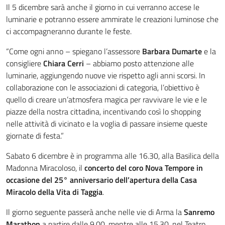
Il 5 dicembre sarà anche il giorno in cui verranno accese le
luminarie e potranno essere ammirate le creazioni luminose che
ci accompagneranno durante le feste.
“Come ogni anno – spiegano l’assessore
Barbara Dumarte
e la
consigliere
Chiara Cerri
– abbiamo posto attenzione alle
luminarie, aggiungendo nuove vie rispetto agli anni scorsi. In
collaborazione con le associazioni di categoria, l’obiettivo è
quello di creare un’atmosfera magica per ravvivare le vie e le
piazze della nostra cittadina, incentivando così lo shopping
nelle attività di vicinato e la voglia di passare insieme queste
giornate di festa.”
Sabato 6 dicembre è in programma alle 16.30, alla Basilica della
Madonna Miracoloso, il
concerto del coro Nova Tempore in
occasione del 25° anniversario dell’apertura della Casa
Miracolo della Vita di Taggia
.
Il giorno seguente passerà anche nelle vie di Arma la
Sanremo
Marathon
a partire dalle 9.00, mentre alle 15.30, nel Teatro