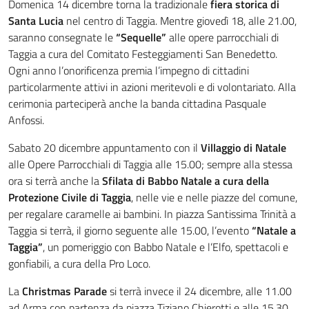
Domenica 14 dicembre torna la tradizionale
fiera storica di
Santa Lucia
nel centro di Taggia. Mentre giovedì 18, alle 21.00,
saranno consegnate le
“Sequelle”
alle opere parrocchiali di
Taggia a cura del Comitato Festeggiamenti San Benedetto.
Ogni anno l’onorificenza premia l’impegno di cittadini
particolarmente attivi in azioni meritevoli e di volontariato. Alla
cerimonia parteciperà anche la banda cittadina Pasquale
Anfossi.
Sabato 20 dicembre appuntamento con il
Villaggio di Natale
alle Opere Parrocchiali di Taggia alle 15.00; sempre alla stessa
ora si terrà anche la
Sfilata di Babbo Natale a cura della
Protezione Civile di Taggia
, nelle vie e nelle piazze del comune,
per regalare caramelle ai bambini. In piazza Santissima Trinità a
Taggia si terrà, il giorno seguente alle 15.00, l’evento
“Natale a
Taggia”
, un pomeriggio con Babbo Natale e l’Elfo, spettacoli e
gonfiabili, a cura della Pro Loco.
La
Christmas Parade
si terrà invece il 24 dicembre, alle 11.00
ad Arma con partenza da piazza Tiziano Chierotti e alle 15.30