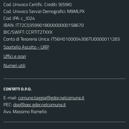
Cod. Univoco Certific. Crediti: 9J59KJ
Cod. Univoco Servizi Demografici: M9MLPX
Cod. IPA: c_l024
IBAN: IT72C0359901800000000158670
BIC/SWIFT: CCRTIT2TXXX
Conto di Tesoreria Unica: IT56H0100004306TU0000011283
Sportello Ascolto - URP
Uffici e orari
Numeri utili
CONTATTI D.P.O.
E-mail:
PEC:
Avv. Massimo Ramello