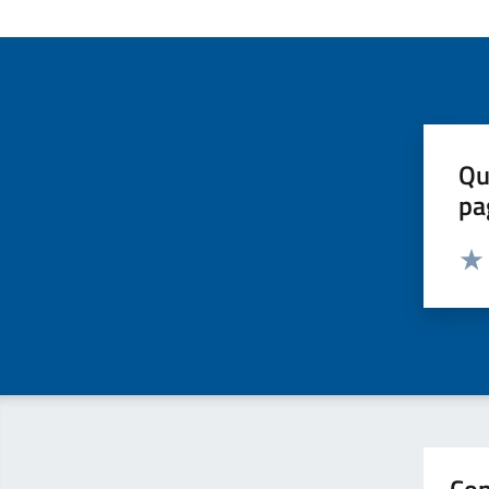
Qu
pa
Valut
Valu
Con