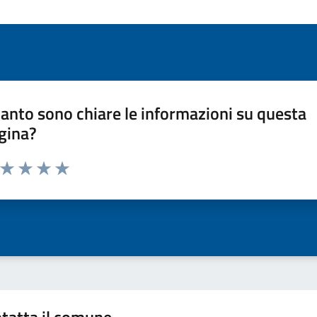
anto sono chiare le informazioni su questa
gina?
a da 1 a 5 stelle la pagina
ta 1 stelle su 5
Valuta 2 stelle su 5
Valuta 3 stelle su 5
Valuta 4 stelle su 5
Valuta 5 stelle su 5
tatta il comune