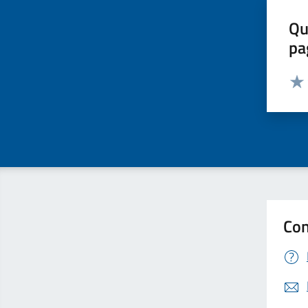
Qu
pa
Valut
Valu
Con