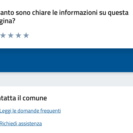
anto sono chiare le informazioni su questa
gina?
a da 1 a 5 stelle la pagina
ta 1 stelle su 5
Valuta 2 stelle su 5
Valuta 3 stelle su 5
Valuta 4 stelle su 5
Valuta 5 stelle su 5
tatta il comune
Leggi le domande frequenti
Richiedi assistenza