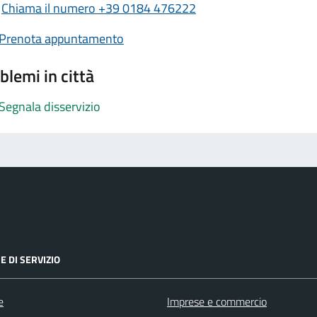
Chiama il numero +39 0184 476222
Prenota appuntamento
blemi in città
Segnala disservizio
E DI SERVIZIO
e
Imprese e commercio