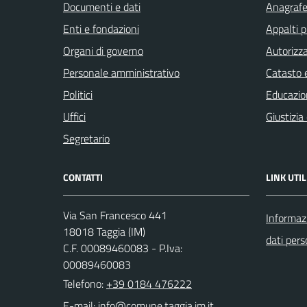
Documenti e dati
Anagrafe 
Enti e fondazioni
Appalti p
Organi di governo
Autorizza
Personale amministrativo
Catasto e
Politici
Educazio
Uffici
Giustizia
Segretario
CONTATTI
LINK UTIL
Via San Francesco 441
Informazi
18018 Taggia (IM)
dati pers
C.F. 00089460083 - P.Iva:
00089460083
Telefono:
+39 0184 476222
E-mail: