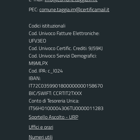
PEC:
Codici istituzionali
Cod. Univoco Fatture Elettroniche:
UFV3EO
Cod. Univoco Certific. Crediti: 9J59KJ
Cod. Univoco Servizi Demografici:
M9MLPX
Cod. IPA: c_l024
IBAN:
IT72C0359901800000000158670
BIC/SWIFT: CCRTIT2TXXX
Conto di Tesoreria Unica:
IT56H0100004306TU0000011283
Sportello Ascolto - URP
Uffici e orari
Numeri utili