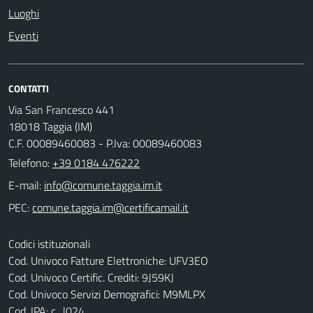
Luoghi
Eventi
CONTATTI
Via San Francesco 441
18018 Taggia (IM)
C.F. 00089460083 - P.Iva: 00089460083
Telefono:
+39 0184 476222
E-mail:
PEC:
Codici istituzionali
Cod. Univoco Fatture Elettroniche: UFV3EO
Cod. Univoco Certific. Crediti: 9J59KJ
Cod. Univoco Servizi Demografici: M9MLPX
Cod. IPA: c_l024