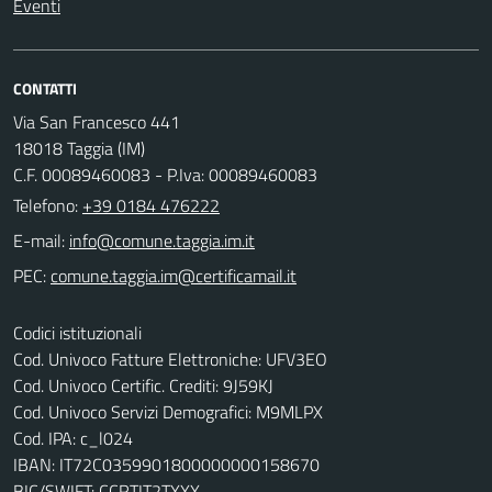
Eventi
CONTATTI
Via San Francesco 441
18018 Taggia (IM)
C.F. 00089460083 - P.Iva: 00089460083
Telefono:
+39 0184 476222
E-mail:
PEC:
Codici istituzionali
Cod. Univoco Fatture Elettroniche: UFV3EO
Cod. Univoco Certific. Crediti: 9J59KJ
Cod. Univoco Servizi Demografici: M9MLPX
Cod. IPA: c_l024
IBAN: IT72C0359901800000000158670
BIC/SWIFT: CCRTIT2TXXX