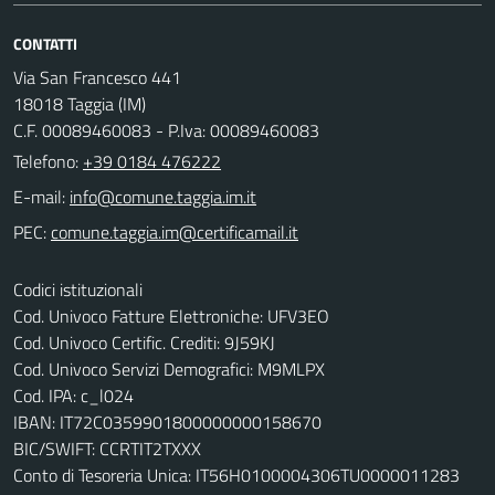
CONTATTI
Via San Francesco 441
18018 Taggia (IM)
C.F. 00089460083 - P.Iva: 00089460083
Telefono:
+39 0184 476222
E-mail:
PEC:
Codici istituzionali
Cod. Univoco Fatture Elettroniche: UFV3EO
Cod. Univoco Certific. Crediti: 9J59KJ
Cod. Univoco Servizi Demografici: M9MLPX
Cod. IPA: c_l024
IBAN: IT72C0359901800000000158670
BIC/SWIFT: CCRTIT2TXXX
Conto di Tesoreria Unica: IT56H0100004306TU0000011283