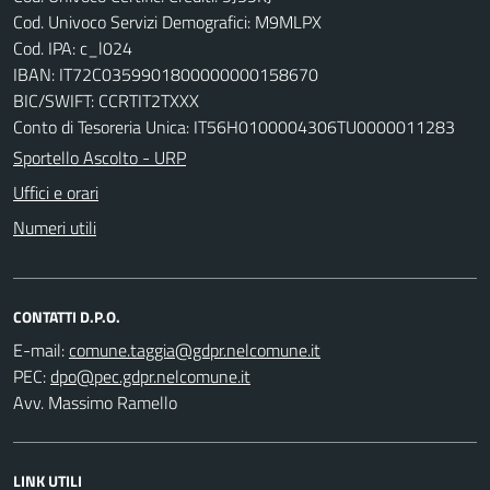
Cod. Univoco Servizi Demografici: M9MLPX
Cod. IPA: c_l024
IBAN: IT72C0359901800000000158670
BIC/SWIFT: CCRTIT2TXXX
Conto di Tesoreria Unica: IT56H0100004306TU0000011283
Sportello Ascolto - URP
Uffici e orari
Numeri utili
CONTATTI D.P.O.
E-mail:
PEC:
Avv. Massimo Ramello
LINK UTILI