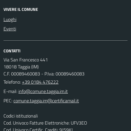
VIVERE IL COMUNE
Luoghi
Eventi
CONTATTI
Via San Francesco 441
18018 Taggia (IM)
C.F. 00089460083 - P.Iva: 00089460083
Telefono:
+39 0184 476222
E-mail:
PEC:
Codici istituzionali
Cod. Univoco Fatture Elettroniche: UFV3EO
Cod. Univoco Certific. Crediti: 9J59KJ