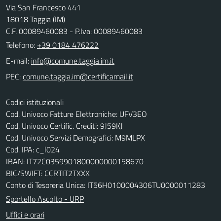
Via San Francesco 441
18018 Taggia (IM)
C.F. 00089460083 - P.Iva: 00089460083
Telefono:
+39 0184 476222
E-mail:
PEC:
Codici istituzionali
Cod. Univoco Fatture Elettroniche: UFV3EO
Cod. Univoco Certific. Crediti: 9J59KJ
Cod. Univoco Servizi Demografici: M9MLPX
Cod. IPA: c_l024
IBAN: IT72C0359901800000000158670
BIC/SWIFT: CCRTIT2TXXX
Conto di Tesoreria Unica: IT56H0100004306TU0000011283
Sportello Ascolto - URP
Uffici e orari