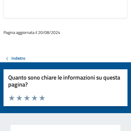
Pagina aggiornata il 20/08/2024
Indietro
Quanto sono chiare le informazioni su questa
pagina?
Valuta da 1 a 5 stelle la pagina
Valuta 1 stelle su 5
Valuta 2 stelle su 5
Valuta 3 stelle su 5
Valuta 4 stelle su 5
Valuta 5 stelle su 5