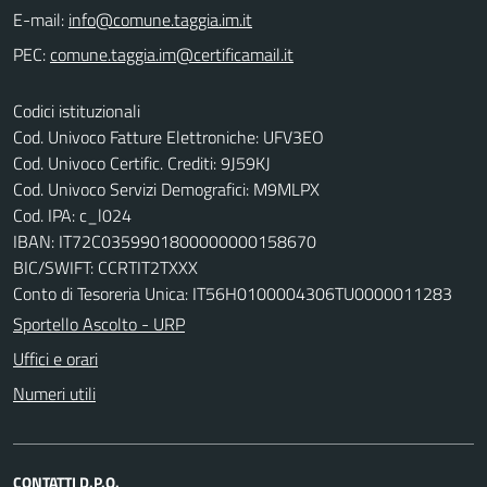
E-mail:
PEC:
Codici istituzionali
Cod. Univoco Fatture Elettroniche: UFV3EO
Cod. Univoco Certific. Crediti: 9J59KJ
Cod. Univoco Servizi Demografici: M9MLPX
Cod. IPA: c_l024
IBAN: IT72C0359901800000000158670
BIC/SWIFT: CCRTIT2TXXX
Conto di Tesoreria Unica: IT56H0100004306TU0000011283
Sportello Ascolto - URP
Uffici e orari
Numeri utili
CONTATTI D.P.O.