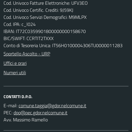
Cod. Univoco Fatture Elettroniche: UFV3EO
Cod. Univoco Certific. Crediti: 9J59KJ
Cod. Univoco Servizi Demografici: M9MLPX
Cod. IPA: c_l024
IBAN: IT72C0359901800000000158670
BIC/SWIFT: CCRTIT2TXXX
Conto di Tesoreria Unica: IT56H0100004306TU0000011283
Sportello Ascolto - URP
Uffici e orari
Numeri utili
CONTATTI D.P.O.
E-mail:
PEC:
Avv. Massimo Ramello