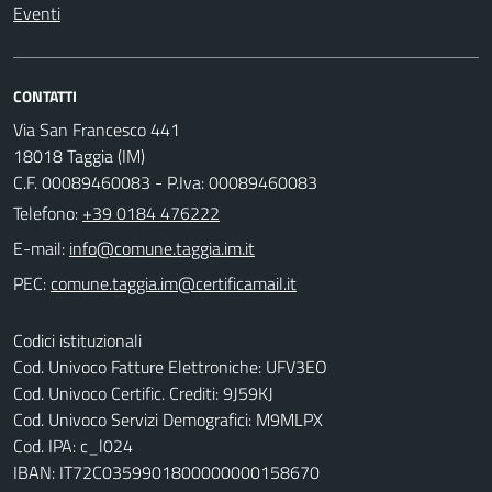
Eventi
CONTATTI
Via San Francesco 441
18018 Taggia (IM)
C.F. 00089460083 - P.Iva: 00089460083
Telefono:
+39 0184 476222
E-mail:
PEC:
Codici istituzionali
Cod. Univoco Fatture Elettroniche: UFV3EO
Cod. Univoco Certific. Crediti: 9J59KJ
Cod. Univoco Servizi Demografici: M9MLPX
Cod. IPA: c_l024
IBAN: IT72C0359901800000000158670