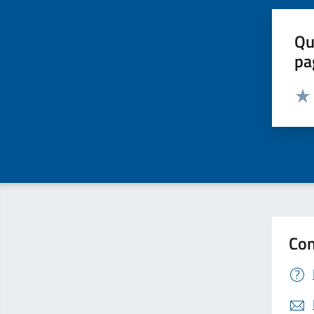
Qu
pa
Valut
Valu
Con