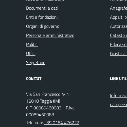
Documenti e dati
Anagrafe 
Enti e fondazioni
Appalti p
Organi di governo
Autorizza
Personale amministrativo
Catasto e
Politici
Educazio
Uffici
Giustizia
Segretario
CONTATTI
LINK UTIL
Via San Francesco 441
Informazi
18018 Taggia (IM)
dati pers
C.F. 00089460083 - P.Iva:
00089460083
Telefono:
+39 0184 476222