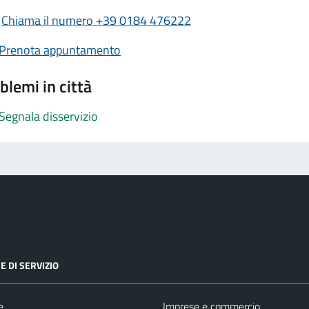
Chiama il numero +39 0184 476222
Prenota appuntamento
blemi in città
Segnala disservizio
E DI SERVIZIO
e
Imprese e commercio