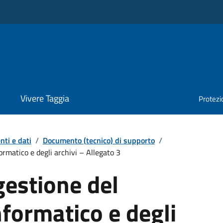
Vivere Taggia
Protezio
ti e dati
/
Documento (tecnico) di supporto
/
ormatico e degli archivi – Allegato 3
gestione del
nformatico e degli