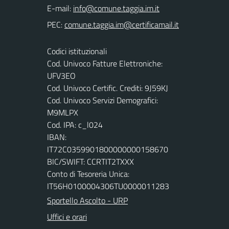
E-mail:
PEC:
Codici istituzionali
Cod. Univoco Fatture Elettroniche:
UFV3EO
Cod. Univoco Certific. Crediti: 9J59KJ
Cod. Univoco Servizi Demografici:
M9MLPX
Cod. IPA: c_l024
IBAN:
IT72C0359901800000000158670
BIC/SWIFT: CCRTIT2TXXX
Conto di Tesoreria Unica:
IT56H0100004306TU0000011283
Sportello Ascolto - URP
Uffici e orari