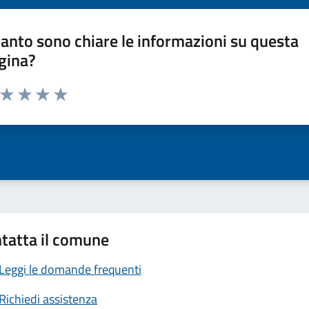
anto sono chiare le informazioni su questa
gina?
a da 1 a 5 stelle la pagina
ta 1 stelle su 5
Valuta 2 stelle su 5
Valuta 3 stelle su 5
Valuta 4 stelle su 5
Valuta 5 stelle su 5
tatta il comune
Leggi le domande frequenti
Richiedi assistenza