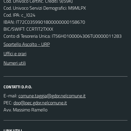
Cod. Univoco Certific. Crediti: 9J59KJ
Cod. Univoco Servizi Demografici: M9MLPX
Cod. IPA: c_l024
IBAN: IT72C0359901800000000158670
BIC/SWIFT: CCRTIT2TXXX
Conto di Tesoreria Unica: IT56H0100004306TU0000011283
Sportello Ascolto - URP
Uffici e orari
Numeri utili
CONTATTI D.P.O.
E-mail:
PEC:
Avv. Massimo Ramello
LINK UTILI