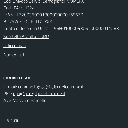
Cod. Univoco Servizi Demografici: M9MLPX
Cod. IPA: c_l024
IBAN: IT72C0359901800000000158670
BIC/SWIFT: CCRTIT2TXXX
Conto di Tesoreria Unica: IT56H0100004306TU0000011283
Sportello Ascolto - URP
Uffici e orari
Numeri utili
CONTATTI D.P.O.
E-mail:
PEC:
Avv. Massimo Ramello
LINK UTILI