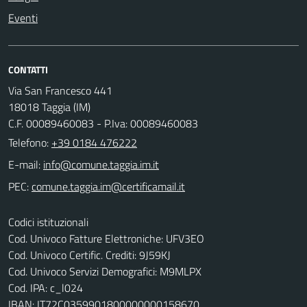
Eventi
CONTATTI
Via San Francesco 441
18018 Taggia (IM)
C.F. 00089460083 - P.Iva: 00089460083
Telefono:
+39 0184 476222
E-mail:
PEC:
Codici istituzionali
Cod. Univoco Fatture Elettroniche: UFV3EO
Cod. Univoco Certific. Crediti: 9J59KJ
Cod. Univoco Servizi Demografici: M9MLPX
Cod. IPA: c_l024
IBAN: IT72C0359901800000000158670