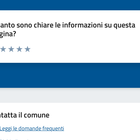
anto sono chiare le informazioni su questa
gina?
a da 1 a 5 stelle la pagina
ta 1 stelle su 5
Valuta 2 stelle su 5
Valuta 3 stelle su 5
Valuta 4 stelle su 5
Valuta 5 stelle su 5
tatta il comune
Leggi le domande frequenti