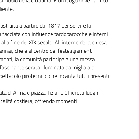
simbolo della cittadina. È un luogo dove l'antico
liente.
ostruita a partire dal 1817 per servire la
 facciata con influenze tardobarocche e interni
 alla fine del XIX secolo. All'interno della chiesa
arinai, che è al centro dei festeggiamenti
iamenti, la comunità partecipa a una messa
fascinante serata illuminata da migliaia di
ettacolo pirotecnico che incanta tutti i presenti.
ta di Arma e piazza Tiziano Chierotti luoghi
località costiera, offrendo momenti