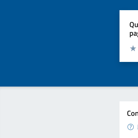
Qu
pa
Valut
Valu
Con