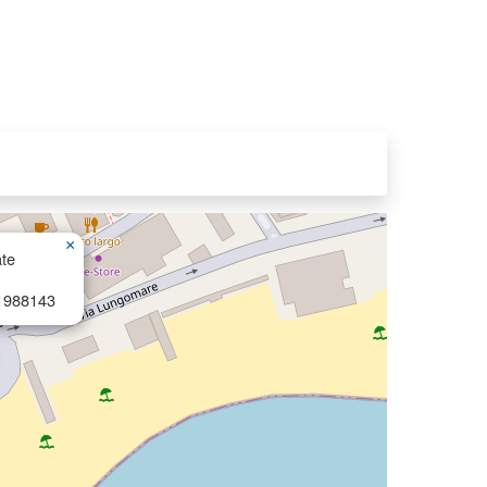
×
te
1988143