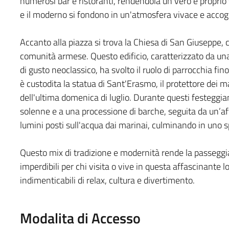
numerosi bar e ristoranti, rendendola un vero e proprio 
e il moderno si fondono in un'atmosfera vivace e accog
Accanto alla piazza si trova la Chiesa di San Giuseppe, c
comunità armese. Questo edificio, caratterizzato da una
di gusto neoclassico, ha svolto il ruolo di parrocchia fino
è custodita la statua di Sant'Erasmo, il protettore dei m
dell'ultima domenica di luglio. Durante questi festegg
solenne e a una processione di barche, seguita da un’af
lumini posti sull'acqua dai marinai, culminando in uno sp
Questo mix di tradizione e modernità rende la passeggia
imperdibili per chi visita o vive in questa affascinante 
indimenticabili di relax, cultura e divertimento.
Modalita di Accesso