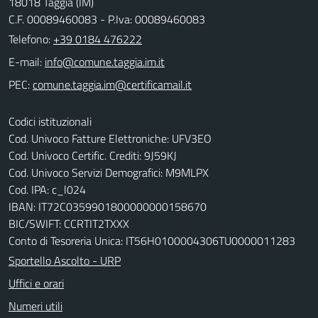
18018 Taggia (IM)
C.F. 00089460083 - P.Iva: 00089460083
Telefono:
+39 0184 476222
E-mail:
PEC:
Codici istituzionali
Cod. Univoco Fatture Elettroniche: UFV3EO
Cod. Univoco Certific. Crediti: 9J59KJ
Cod. Univoco Servizi Demografici: M9MLPX
Cod. IPA: c_l024
IBAN: IT72C0359901800000000158670
BIC/SWIFT: CCRTIT2TXXX
Conto di Tesoreria Unica: IT56H0100004306TU0000011283
Sportello Ascolto - URP
Uffici e orari
Numeri utili