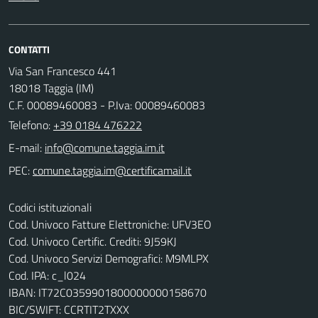
CONTATTI
Via San Francesco 441
18018 Taggia (IM)
C.F. 00089460083 - P.Iva: 00089460083
Telefono:
+39 0184 476222
E-mail:
PEC:
Codici istituzionali
Cod. Univoco Fatture Elettroniche: UFV3EO
Cod. Univoco Certific. Crediti: 9J59KJ
Cod. Univoco Servizi Demografici: M9MLPX
Cod. IPA: c_l024
IBAN: IT72C0359901800000000158670
BIC/SWIFT: CCRTIT2TXXX