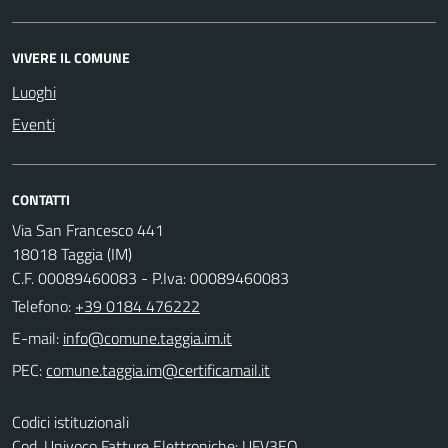
VIVERE IL COMUNE
Luoghi
Eventi
CONTATTI
Via San Francesco 441
18018 Taggia (IM)
C.F. 00089460083 - P.Iva: 00089460083
Telefono:
+39 0184 476222
E-mail:
PEC:
Codici istituzionali
Cod. Univoco Fatture Elettroniche: UFV3EO