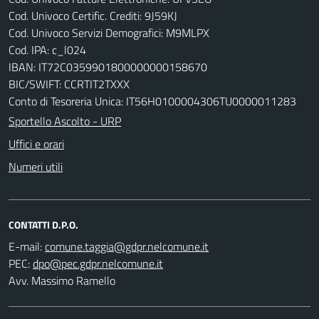
Cod. Univoco Certific. Crediti: 9J59KJ
Cod. Univoco Servizi Demografici: M9MLPX
Cod. IPA: c_l024
IBAN: IT72C0359901800000000158670
BIC/SWIFT: CCRTIT2TXXX
Conto di Tesoreria Unica: IT56H0100004306TU0000011283
Sportello Ascolto - URP
Uffici e orari
Numeri utili
CONTATTI D.P.O.
E-mail:
PEC:
Avv. Massimo Ramello