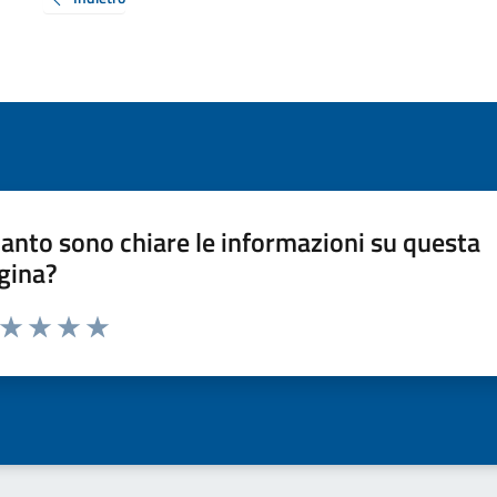
anto sono chiare le informazioni su questa
gina?
a da 1 a 5 stelle la pagina
ta 1 stelle su 5
Valuta 2 stelle su 5
Valuta 3 stelle su 5
Valuta 4 stelle su 5
Valuta 5 stelle su 5