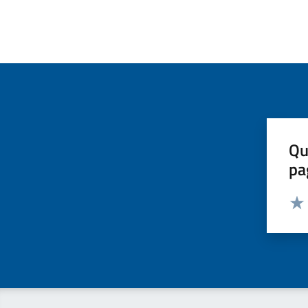
Qu
pa
Valut
Valu