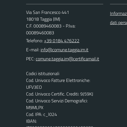
Via San Francesco 441
Informazi
18018 Taggia (IM)
dati pers
C.F. 00089460083 - P.Iva:
00089460083
Telefono:
+39 0184 476222
E-mail:
PEC:
Codici istituzionali
Cod. Univoco Fatture Elettroniche:
UFV3EO
Cod. Univoco Certific. Crediti: 9J59KJ
Cod. Univoco Servizi Demografici:
M9MLPX
Cod. IPA: c_l024
IBAN: