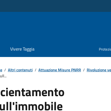
Vivere Taggia
Protezio
te
/
Altri contenuti
/
Attuazione Misure PNRR
/
Rivoluzione ve
l...
ficientamento
ull'immobile