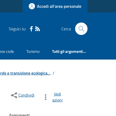
Accedi all'area personale
Seguici su
Cerca
ne civile
Turismo
Tutti gli argomenti...
rde e transizione ecologica...
/
Vedi
Condividi
azioni
Argomenti