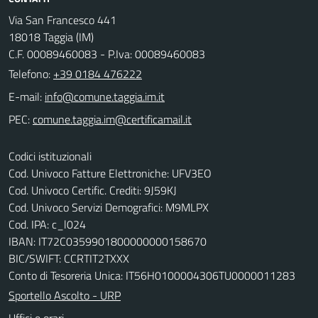
Via San Francesco 441
18018 Taggia (IM)
C.F. 00089460083 - P.Iva: 00089460083
Telefono:
+39 0184 476222
E-mail:
PEC:
Codici istituzionali
Cod. Univoco Fatture Elettroniche: UFV3EO
Cod. Univoco Certific. Crediti: 9J59KJ
Cod. Univoco Servizi Demografici: M9MLPX
Cod. IPA: c_l024
IBAN: IT72C0359901800000000158670
BIC/SWIFT: CCRTIT2TXXX
Conto di Tesoreria Unica: IT56H0100004306TU0000011283
Sportello Ascolto - URP
Uffici e orari