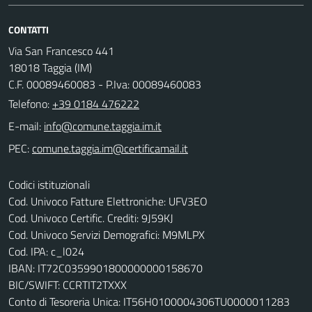
CONTATTI
Via San Francesco 441
18018 Taggia (IM)
C.F. 00089460083 - P.Iva: 00089460083
Telefono:
+39 0184 476222
E-mail:
PEC:
Codici istituzionali
Cod. Univoco Fatture Elettroniche: UFV3EO
Cod. Univoco Certific. Crediti: 9J59KJ
Cod. Univoco Servizi Demografici: M9MLPX
Cod. IPA: c_l024
IBAN: IT72C0359901800000000158670
BIC/SWIFT: CCRTIT2TXXX
Conto di Tesoreria Unica: IT56H0100004306TU0000011283