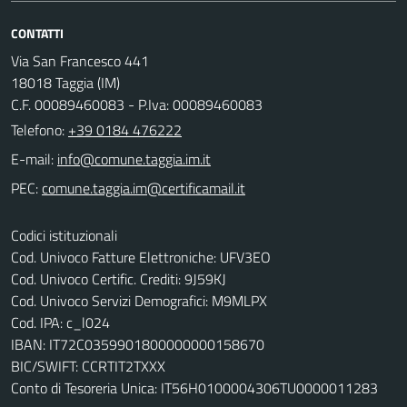
CONTATTI
Via San Francesco 441
18018 Taggia (IM)
C.F. 00089460083 - P.Iva: 00089460083
Telefono:
+39 0184 476222
E-mail:
PEC:
Codici istituzionali
Cod. Univoco Fatture Elettroniche: UFV3EO
Cod. Univoco Certific. Crediti: 9J59KJ
Cod. Univoco Servizi Demografici: M9MLPX
Cod. IPA: c_l024
IBAN: IT72C0359901800000000158670
BIC/SWIFT: CCRTIT2TXXX
Conto di Tesoreria Unica: IT56H0100004306TU0000011283