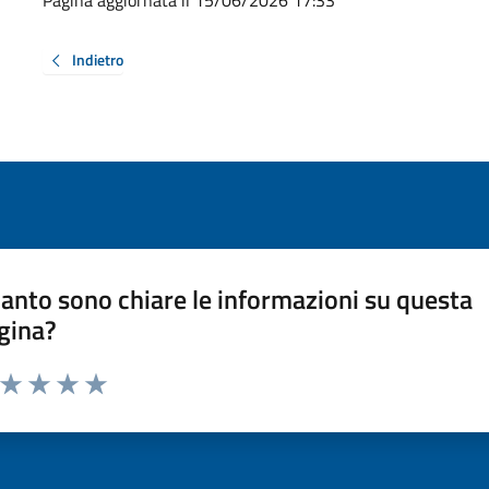
Indietro
anto sono chiare le informazioni su questa
gina?
a da 1 a 5 stelle la pagina
ta 1 stelle su 5
Valuta 2 stelle su 5
Valuta 3 stelle su 5
Valuta 4 stelle su 5
Valuta 5 stelle su 5