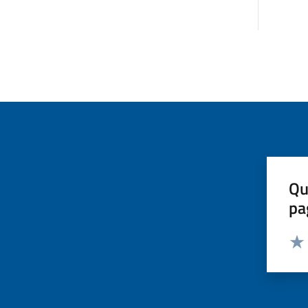
Qu
pa
Valut
Valu