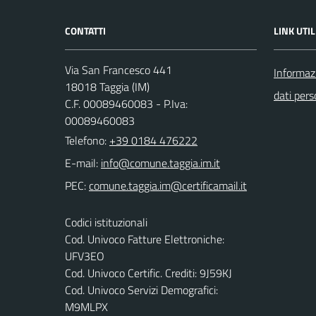
CONTATTI
LINK UTIL
Via San Francesco 441
Informazi
18018 Taggia (IM)
dati pers
C.F. 00089460083 - P.Iva:
00089460083
Telefono:
+39 0184 476222
E-mail:
PEC:
Codici istituzionali
Cod. Univoco Fatture Elettroniche:
UFV3EO
Cod. Univoco Certific. Crediti: 9J59KJ
Cod. Univoco Servizi Demografici:
M9MLPX