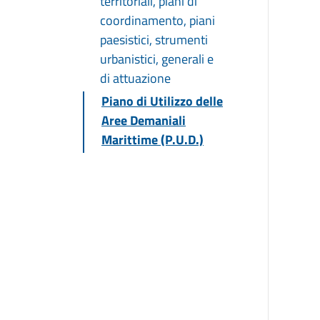
territoriali, piani di
coordinamento, piani
paesistici, strumenti
urbanistici, generali e
di attuazione
Piano di Utilizzo delle
Aree Demaniali
Marittime (P.U.D.)